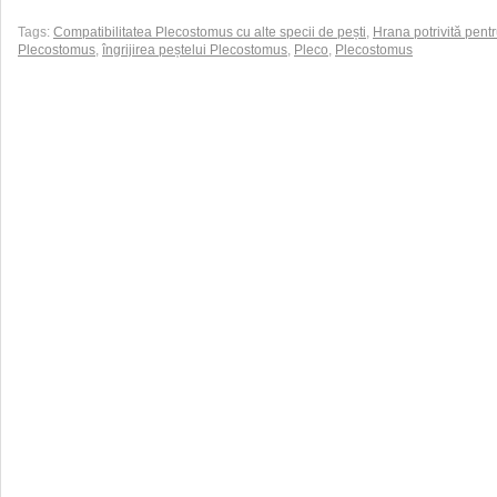
Tags:
Compatibilitatea Plecostomus cu alte specii de pești
,
Hrana potrivită pent
Plecostomus
,
îngrijirea peștelui Plecostomus
,
Pleco
,
Plecostomus