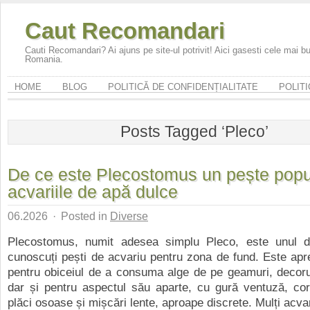
Caut Recomandari
Cauti Recomandari? Ai ajuns pe site-ul potrivit! Aici gasesti cele mai 
Romania.
HOME
BLOG
POLITICĂ DE CONFIDENȚIALITATE
POLITI
Posts Tagged ‘Pleco’
De ce este Plecostomus un pește popu
acvariile de apă dulce
06.2026
·
Posted in
Diverse
Plecostomus, numit adesea simplu Pleco, este unul d
cunoscuți pești de acvariu pentru zona de fund. Este apr
pentru obiceiul de a consuma alge de pe geamuri, decorur
dar și pentru aspectul său aparte, cu gură ventuză, cor
plăci osoase și mișcări lente, aproape discrete. Mulți acvari