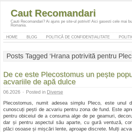
Caut Recomandari
Cauti Recomandari? Ai ajuns pe site-ul potrivit! Aici gasesti cele mai 
Romania.
HOME
BLOG
POLITICĂ DE CONFIDENȚIALITATE
POLITI
Posts Tagged ‘Hrana potrivită pentru Ple
De ce este Plecostomus un pește popu
acvariile de apă dulce
06.2026
·
Posted in
Diverse
Plecostomus, numit adesea simplu Pleco, este unul d
cunoscuți pești de acvariu pentru zona de fund. Este apr
pentru obiceiul de a consuma alge de pe geamuri, decorur
dar și pentru aspectul său aparte, cu gură ventuză, cor
plăci osoase și mișcări lente, aproape discrete. Mulți acvari