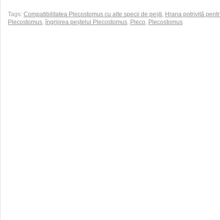
Tags:
Compatibilitatea Plecostomus cu alte specii de pești
,
Hrana potrivită pent
Plecostomus
,
îngrijirea peștelui Plecostomus
,
Pleco
,
Plecostomus