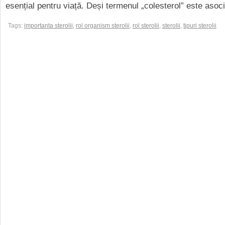
esențial pentru viață. Deși termenul „colesterol” este asocia
Tags:
importanta sterolii
,
rol organism sterolii
,
rol sterolii
,
sterolii
,
tipuri sterolii