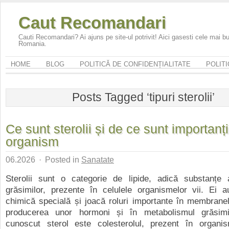
Caut Recomandari
Cauti Recomandari? Ai ajuns pe site-ul potrivit! Aici gasesti cele mai 
Romania.
HOME
BLOG
POLITICĂ DE CONFIDENȚIALITATE
POLITI
Posts Tagged ‘tipuri sterolii’
Ce sunt sterolii și de ce sunt importanț
organism
06.2026
·
Posted in
Sanatate
Sterolii sunt o categorie de lipide, adică substanțe
grăsimilor, prezente în celulele organismelor vii. Ei a
chimică specială și joacă roluri importante în membranel
producerea unor hormoni și în metabolismul grăsimi
cunoscut sterol este colesterolul, prezent în organ