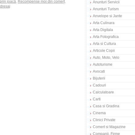
rin joacă
,
Recompense moi din comerț
,
Anunturi Servicii
dresaj
Anunturi Turism
Anvelope si Jante
Arta Culinara
Arta Digitala
Arta Fotografica
Arta si Cultura
Articole Copii
Auto, Moto, Velo
Autoturisme
Avocati
Bijuterii
Cadouri
Calculatoare
Carti
Casa si Gradina
Cinema
Clinici Private
Comert si Magazine
Companii, Firme