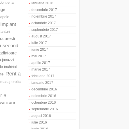
ontie la
ianuarie 2018
age
decembrie 2017
noiembrie 2017
napele
octombrie 2017
Implant
septembrie 2017
lanturi
august 2017
Bucuresti
iulie 2017
ri second
iunie 2017
adiatoare
mai 2017
u jacuzzi
aprilie 2017
e inchiriat
martie 2017
Rent a
ate
februarie 2017
masaj erotic
ianuarie 2017
e
decembrie 2016
r 6
noiembrie 2016
vanzare
octombrie 2016
septembrie 2016
august 2016
iulie 2016