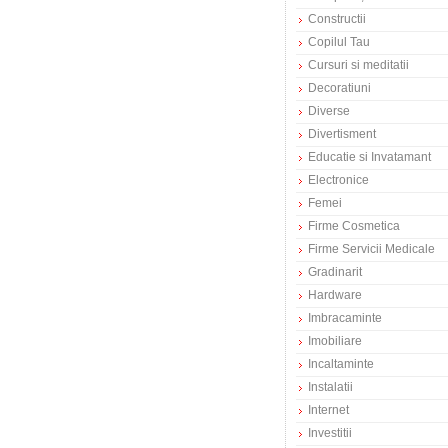
Constructii
Copilul Tau
Cursuri si meditatii
Decoratiuni
Diverse
Divertisment
Educatie si Invatamant
Electronice
Femei
Firme Cosmetica
Firme Servicii Medicale
Gradinarit
Hardware
Imbracaminte
Imobiliare
Incaltaminte
Instalatii
Internet
Investitii