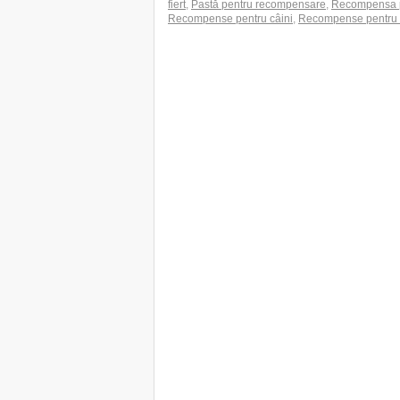
fiert
,
Pastă pentru recompensare
,
Recompensa p
Recompense pentru câini
,
Recompense pentru 