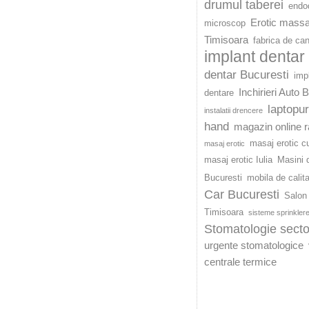
drumul taberei
endod
Erotic mass
microscop
Timisoara
fabrica de ca
implant dentar
dentar Bucuresti
imp
Inchirieri Auto 
dentare
laptopu
instalatii drencere
hand
magazin online r
masaj erotic c
masaj erotic
masaj erotic Iulia
Masini d
Bucuresti
mobila de calit
Car Bucuresti
Salon 
Timisoara
sisteme sprinkler
Stomatologie secto
urgente stomatologice
centrale termice