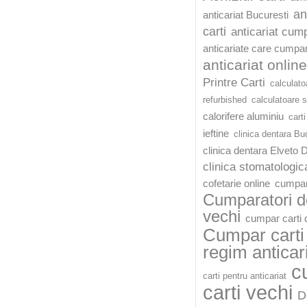
an
anticariat Bucuresti
carti
anticariat cump
anticariate care cumpar
anticariat online
Printre Carti
calculato
refurbished
calculatoare 
calorifere aluminiu
carti
ieftine
clinica dentara Bu
clinica dentara Elveto 
clinica stomatologic
cofetarie online
cumpar
Cumparatori de
vechi
cumpar carti d
Cumpar carti 
regim anticar
c
carti pentru anticariat
carti vechi
D