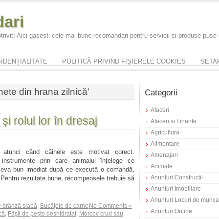
ari
trivit! Aici gasesti cele mai bune recomandari pentru servicii si produse puse
IDENȚIALITATE
POLITICĂ PRIVIND FIȘIERELE COOKIES
SETAR
ete din hrana zilnică’
Categorii
Afaceri
 rolul lor în dresaj
Afaceri si Finante
Agricultura
Alimentare
atunci când câinele este motivat corect.
Amenajari
instrumente prin care animalul înțelege ce
Animale
ceva bun imediat după ce execută o comandă,
Anunturi Constructii
t. Pentru rezultate bune, recompensele trebuie să
Anunturi Imobiliare
Anunturi Locuri de munca
e brânză slabă
,
Bucățele de carne
No Comments »
Anunturi Online
că
,
Fâșii de pește deshidratat
,
Morcov crud sau