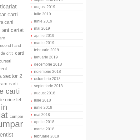
ticariat
august 2019
ar carti
iulie 2019
iunie 2019
a carti
mai 2019
anticariat
aprilie 2019
are
martie 2019
second hand
februarie 2019
carti
 de citit
ianuarie 2019
curesti
decembrie 2018
Dent
noiembrie 2018
a sector 2
octombrie 2018
am carti
septembrie 2018
 carti
august 2018
e orice fel
iulie 2018
in
iunie 2018
iat
mai 2018
cumpar
umpar
aprilie 2018
martie 2018
entist
februarie 2018