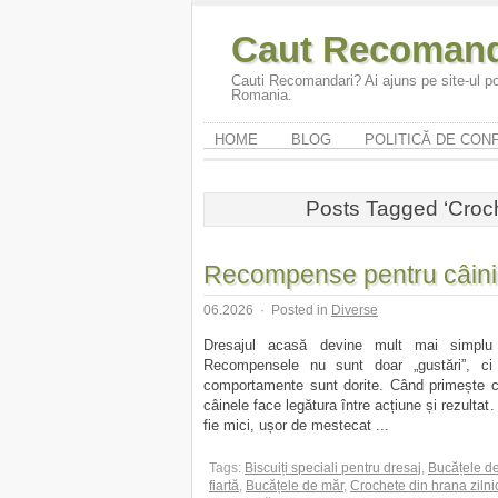
Caut Recomand
Cauti Recomandari? Ai ajuns pe site-ul po
Romania.
HOME
BLOG
POLITICĂ DE CONF
Posts Tagged ‘Croch
Recompense pentru câini și
06.2026
·
Posted in
Diverse
Dresajul acasă devine mult mai simplu 
Recompensele nu sunt doar „gustări”, ci 
comportamente sunt dorite. Când primește 
câinele face legătura între acțiune și rezulta
fie mici, ușor de mestecat ...
Tags:
Biscuiți speciali pentru dresaj
,
Bucățele d
fiartă
,
Bucățele de măr
,
Crochete din hrana zilni