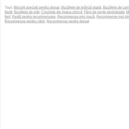
Tags:
Biscuiți speciali pentru dresaj
,
Bucățele de brânză slabă
,
Bucățele de car
fiartă
,
Bucățele de măr
,
Crochete din hrana zilnică
,
Fâșii de pește deshidratat
,
M
fiert
,
Pastă pentru recompensare
,
Recompensa prin joacă
,
Recompense moi din
Recompense pentru câini
,
Recompense pentru dresaj