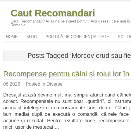
Caut Recomandari
Cauti Recomandari? Ai ajuns pe site-ul potrivit! Aici gasesti cele mai 
Romania.
HOME
BLOG
POLITICĂ DE CONFIDENȚIALITATE
POLITI
Posts Tagged ‘Morcov crud sau fier
Recompense pentru câini și rolul lor în
06.2026
·
Posted in
Diverse
Dresajul acasă devine mult mai simplu atunci când câinel
corect. Recompensele nu sunt doar „gustări”, ci instrum
animalul înțelege ce comportamente sunt dorite. Când 
bun imediat după ce execută o comandă, câinele face l
acțiune și rezultat. Pentru rezultate bune, recompensele 
mici, ușor de mestecat ...