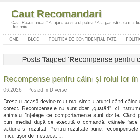
Caut Recomandari
Cauti Recomandari? Ai ajuns pe site-ul potrivit! Aici gasesti cele mai 
Romania.
HOME
BLOG
POLITICĂ DE CONFIDENȚIALITATE
POLITI
Posts Tagged ‘Recompense pentru câ
Recompense pentru câini și rolul lor în
06.2026
·
Posted in
Diverse
Dresajul acasă devine mult mai simplu atunci când câinel
corect. Recompensele nu sunt doar „gustări”, ci instrum
animalul înțelege ce comportamente sunt dorite. Când 
bun imediat după ce execută o comandă, câinele face l
acțiune și rezultat. Pentru rezultate bune, recompensele 
mici, ușor de mestecat ...