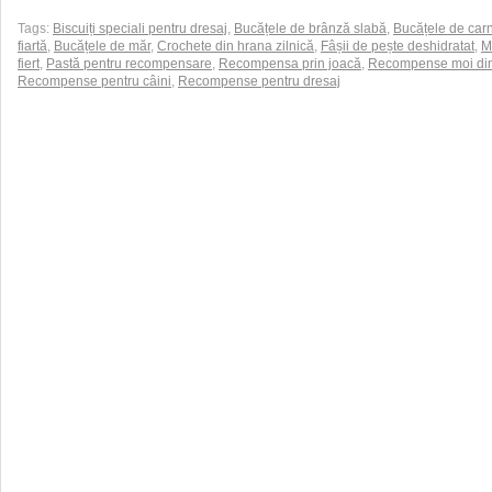
Tags:
Biscuiți speciali pentru dresaj
,
Bucățele de brânză slabă
,
Bucățele de car
fiartă
,
Bucățele de măr
,
Crochete din hrana zilnică
,
Fâșii de pește deshidratat
,
M
fiert
,
Pastă pentru recompensare
,
Recompensa prin joacă
,
Recompense moi din
Recompense pentru câini
,
Recompense pentru dresaj