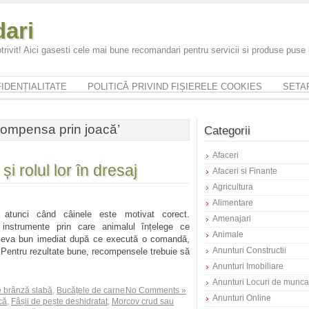
ari
trivit! Aici gasesti cele mai bune recomandari pentru servicii si produse puse
IDENȚIALITATE
POLITICĂ PRIVIND FIȘIERELE COOKIES
SETAR
ompensa prin joacă’
Categorii
Afaceri
 rolul lor în dresaj
Afaceri si Finante
Agricultura
Alimentare
atunci când câinele este motivat corect.
Amenajari
instrumente prin care animalul înțelege ce
Animale
ceva bun imediat după ce execută o comandă,
Anunturi Constructii
t. Pentru rezultate bune, recompensele trebuie să
Anunturi Imobiliare
Anunturi Locuri de munca
e brânză slabă
,
Bucățele de carne
No Comments »
Anunturi Online
că
,
Fâșii de pește deshidratat
,
Morcov crud sau