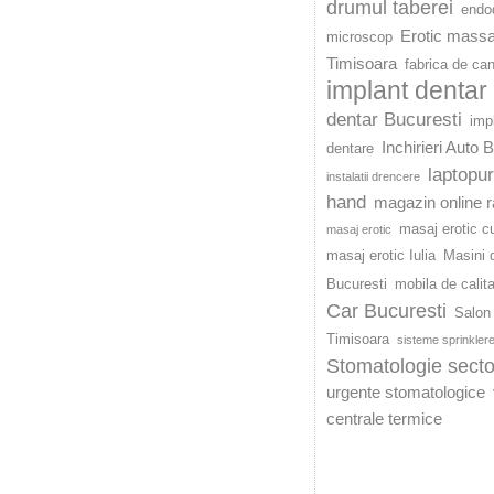
drumul taberei
endod
Erotic mass
microscop
Timisoara
fabrica de ca
implant dentar
dentar Bucuresti
imp
Inchirieri Auto 
dentare
laptopu
instalatii drencere
hand
magazin online r
masaj erotic c
masaj erotic
masaj erotic Iulia
Masini d
Bucuresti
mobila de calit
Car Bucuresti
Salon 
Timisoara
sisteme sprinkler
Stomatologie secto
urgente stomatologice
centrale termice