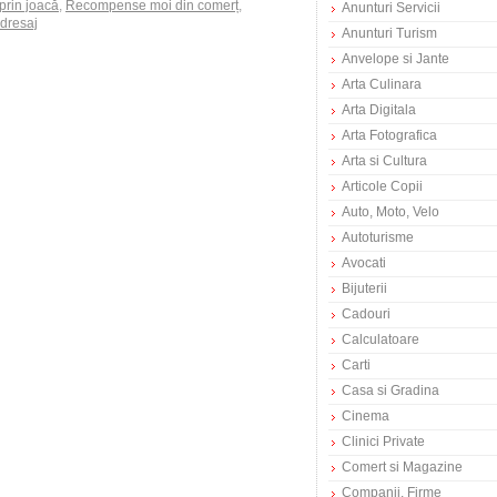
rin joacă
,
Recompense moi din comerț
,
Anunturi Servicii
dresaj
Anunturi Turism
Anvelope si Jante
Arta Culinara
Arta Digitala
Arta Fotografica
Arta si Cultura
Articole Copii
Auto, Moto, Velo
Autoturisme
Avocati
Bijuterii
Cadouri
Calculatoare
Carti
Casa si Gradina
Cinema
Clinici Private
Comert si Magazine
Companii, Firme