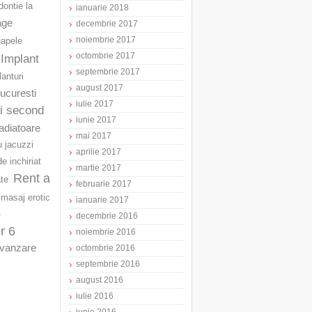
ontie la
ianuarie 2018
age
decembrie 2017
noiembrie 2017
napele
octombrie 2017
Implant
septembrie 2017
lanturi
august 2017
Bucuresti
iulie 2017
ri second
iunie 2017
adiatoare
mai 2017
u jacuzzi
aprilie 2017
e inchiriat
martie 2017
Rent a
ate
februarie 2017
masaj erotic
ianuarie 2017
e
decembrie 2016
r 6
noiembrie 2016
vanzare
octombrie 2016
septembrie 2016
august 2016
iulie 2016