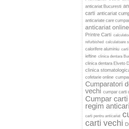
an
anticariat Bucuresti
carti
anticariat cump
anticariate care cumpar
anticariat online
Printre Carti
calculato
refurbished
calculatoare 
calorifere aluminiu
carti
ieftine
clinica dentara Bu
clinica dentara Elveto 
clinica stomatologic
cofetarie online
cumpar
Cumparatori de
vechi
cumpar carti d
Cumpar carti 
regim anticar
c
carti pentru anticariat
carti vechi
D