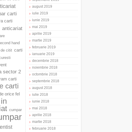
ticariat
august 2019
ar carti
iulie 2019
iunie 2019
a carti
mai 2019
anticariat
aprilie 2019
are
martie 2019
second hand
februarie 2019
carti
 de citit
ianuarie 2019
curesti
decembrie 2018
Dent
noiembrie 2018
a sector 2
octombrie 2018
am carti
septembrie 2018
 carti
august 2018
e orice fel
iulie 2018
in
iunie 2018
iat
mai 2018
cumpar
umpar
aprilie 2018
martie 2018
entist
februarie 2018