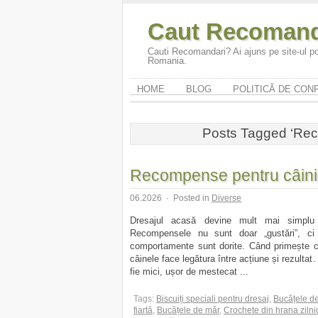
Caut Recomand
Cauti Recomandari? Ai ajuns pe site-ul po
Romania.
HOME
BLOG
POLITICĂ DE CONF
Posts Tagged ‘Rec
Recompense pentru câini și
06.2026
·
Posted in
Diverse
Dresajul acasă devine mult mai simplu 
Recompensele nu sunt doar „gustări”, ci 
comportamente sunt dorite. Când primește 
câinele face legătura între acțiune și rezulta
fie mici, ușor de mestecat ...
Tags:
Biscuiți speciali pentru dresaj
,
Bucățele d
fiartă
,
Bucățele de măr
,
Crochete din hrana zilni