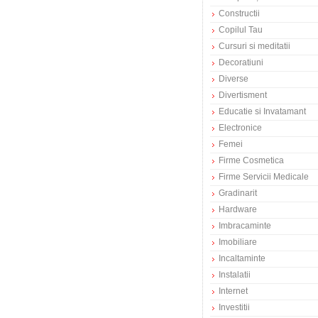
Constructii
Copilul Tau
Cursuri si meditatii
Decoratiuni
Diverse
Divertisment
Educatie si Invatamant
Electronice
Femei
Firme Cosmetica
Firme Servicii Medicale
Gradinarit
Hardware
Imbracaminte
Imobiliare
Incaltaminte
Instalatii
Internet
Investitii