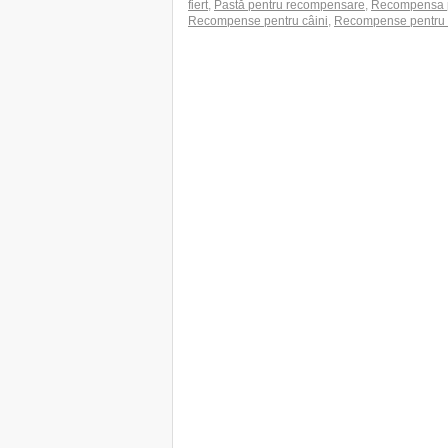
fiert
,
Pastă pentru recompensare
,
Recompensa p
Recompense pentru câini
,
Recompense pentru 